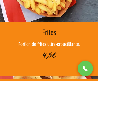
Frites
Portion de frites ultra-croustillante.
4,5 €
Oignons rings
Beignets d'oignons
6 pièces + 1 sauce
4,5 €
La French Poutine - Concept de food-caravane